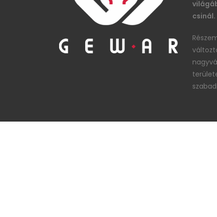
világáb
csinál.
Részem
változt
nagyvál
terüle
szabad