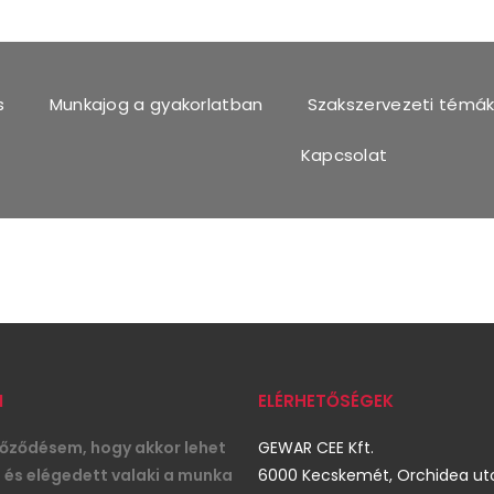
s
Munkajog a gyakorlatban
Szakszervezeti témá
Kapcsolat
M
ELÉRHETŐSÉGEK
ződésem, hogy akkor lehet
GEWAR CEE Kft.
s és elégedett valaki a munka
6000 Kecskemét, Orchidea utc