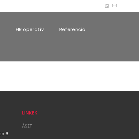
k
HR operatív
Referencia
LINKEK
ÁSZF
a 6.