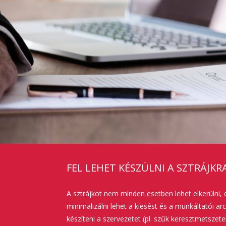
FEL LEHET KÉSZÜLNI A SZTRÁJKRA
A sztrájkot nem minden esetben lehet elkerülni, 
minimalizálni lehet a kiesést és a munkáltatói arc
készíteni a szervezetet (pl. szűk keresztmetsze