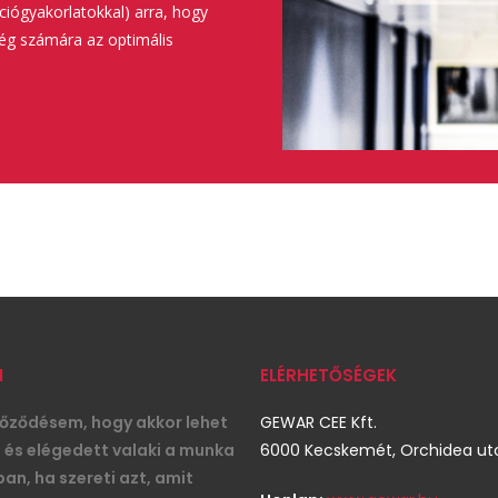
ációgyakorlatokkal) arra, hogy
ég számára az optimális
M
ELÉRHETŐSÉGEK
ződésem, hogy akkor lehet
GEWAR CEE Kft.
s és elégedett valaki a munka
6000 Kecskemét, Orchidea utc
an, ha szereti azt, amit