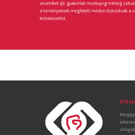
vezetőket (pl. gyakorlati munkajogi tréning szitu
a törvényeknek megfelelő módon biztosítsák a c
kríziskezelést.
RÓLA
Meggyő
sikere
világáb