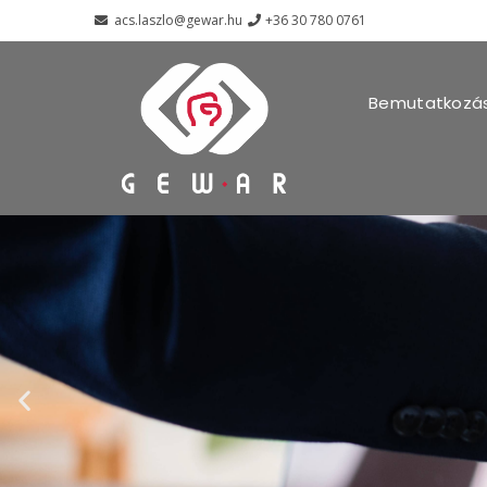
acs.laszlo@gewar.hu
+36 30 780 0761
Bemutatkozá