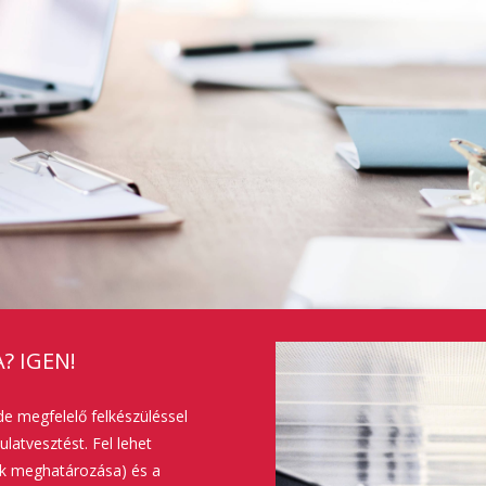
? IGEN!
de megfelelő felkészüléssel
ulatvesztést. Fel lehet
tek meghatározása) és a