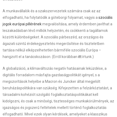
A munkavállalók és a szakszervezetek számára csak az az
elfogadható, ha folytatódik a göteborgi folyamat, vagyis a
szociális
jogok európai pillérének
megvalósítása, amely érdemben javíthat a
leszakadásban lévő milliók helyzetén, és csökkenti a tagállamok
közötti különbségeket. A szociális párbeszéd, az országos és
ágazati szintű érdekegyeztetés megerősítése és tiszteletben
tartása nélkül elképzelhetetlen bármiféle szociális Európa –
hangzott el a tanácskozáson. (Erről korábban
itt
írtunk.)
A globalizáció, a klímaváltozás negatív hatásainak leküzdése, a
digitális forradalom másfajta gazdaságpolitikát igényel, s a
megszorítások helyébe a Macron és Juncker által megjelölt
beruházáspolitikára van szükség. Kifejezetten a felzárkóztatást, a
társadalmi kohéziót szolgáló foglalkoztatáspolitikákat kell
kidolgozni, és csak a minőségi, tisztességes munkakörülmények, az
igazságos és jogszerű feltételek mellett történő foglalkoztatás
elfogadható. Mivel ezek olyan kérdések, amelyeket a klasszikus