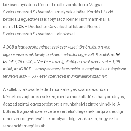
közösen nyilvános fórumot múlt szombaton a Magyar
Szakszervezeti Szövetség, amelynek elnöke, Kordás László
kétoldalú egyeztetést is folytatott Reiner Hoffmann-nal, a
német
DGB
– Deutscher Gewerkschaftsbund, Német
Szakszervezeti Szövetség – elnökével.
A DGB a legnagyobb német szakszervezeti tömörülés, s nyolc
tagszervezetének tavaly csaknem hatmillió tagja volt. Közülük az
IG
Metall
2,26 millió, a
Ver.Di
– a szolgáltatóipari szakszervezet – 1,98
millió, az IG BCE – amely az energiatermelés, a vegyipar és a bányászat
területén aktív – 637 ezer szervezett munkavállalót számlált.
A kollektív alkuval lefedett munkahelyek száma azonban
Németországban is csökken, mert a munkáltatók a hagyományos,
ágazati szintű egyeztetést ott is munkahelyi szintre vinnék le. A
DGB és 8 ágazati szervezete ezért elsődlegesnek tartja az eddigi
rendszer megvédését, s komolyan dolgoznak azon, hogy ezt a
tendenciát megállítsák.