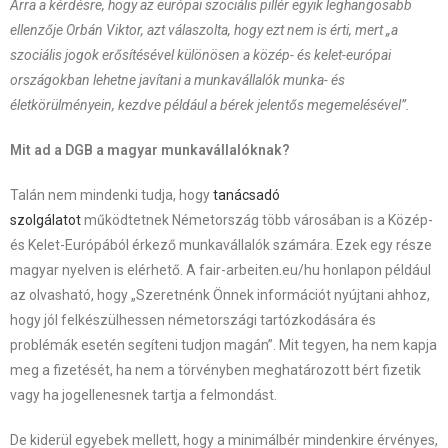
Arra a kérdésre, hogy az európai szociális pillér egyik leghangosabb
ellenzője Orbán Viktor, azt válaszolta, hogy ezt nem is érti, mert „a
szociális jogok erősítésével különösen a közép- és kelet-európai
országokban lehetne javítani a munkavállalók munka- és
életkörülményein, kezdve például a bérek jelentős megemelésével”.
Mit ad a DGB a magyar munkavállalóknak?
Talán nem mindenki tudja, hogy
tanácsadó
szolgálatot
működtetnek Németország több városában is a Közép-
és Kelet-Európából érkező munkavállalók számára. Ezek egy része
magyar nyelven is elérhető. A fair-arbeiten.eu/hu honlapon például
az olvasható, hogy „Szeretnénk Önnek információt nyújtani ahhoz,
hogy jól felkészülhessen németországi tartózkodására és
problémák esetén segíteni tudjon magán”. Mit tegyen, ha nem kapja
meg a fizetését, ha nem a törvényben meghatározott bért fizetik
vagy ha jogellenesnek tartja a felmondást.
De kiderül egyebek mellett, hogy a minimálbér mindenkire érvényes,