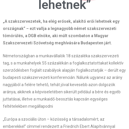
lehetnek”
„A szakszervezetek, ha elég erősek, alakító erői lehetnek egy
országnak” – ezt vallja a legnagyobb német szakszervezeti
tömörülés, a DGB elnöke, aki múlt szombaton a Magyar
Szakszervezeti Szövetség meghívására Budapesten járt.
Németországban a munkavállalók 18 százaléka szakszervezeti
tag, s a munkahelyek 55 százalékán a foglalkoztatottakat kollektív
szerződésben foglalt szabályok alapján foglalkoztatják – derült egy
budapesti szakszervezeti konferencián. Nálunk ugyanez az arány
nagyjából a felére tehető, tehát jóval kevesebb azon dolgozók
aránya, akiknek a képviseletében sikerült például a bére és egyéb
juttatásai, illetve a munkaidő-beosztás kapcsán egységes
feltételekben megállapodni
„Európa a szociális úton – közösség a társadalomért; az
emberekkel” címmel rendezett a Friedrich Ebert Alapítvánnyal