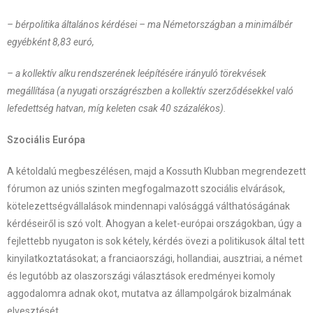
– bérpolitika általános kérdései – ma Németországban a minimálbér
egyébként 8,83 euró,
– a kollektív alku rendszerének leépítésére irányuló törekvések
megállítása (a nyugati országrészben a kollektív szerződésekkel való
lefedettség hatvan, míg keleten csak 40 százalékos).
Szociális Európa
A kétoldalú megbeszélésen, majd a Kossuth Klubban megrendezett
fórumon az uniós szinten megfogalmazott szociális elvárások,
kötelezettségvállalások mindennapi valósággá válthatóságának
kérdéseiről is szó volt. Ahogyan a kelet-európai országokban, úgy a
fejlettebb nyugaton is sok kétely, kérdés övezi a politikusok által tett
kinyilatkoztatásokat; a franciaországi, hollandiai, ausztriai, a német
és legutóbb az olaszországi választások eredményei komoly
aggodalomra adnak okot, mutatva az állampolgárok bizalmának
elvesztését.