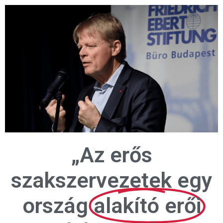
„Az erős
szakszervezetek egy
ország
alakító erői