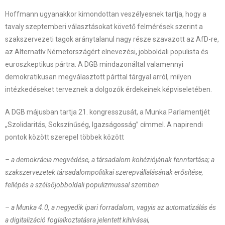
Hoffmann ugyanakkor kimondottan veszélyesnek tartja, hogy a
tavaly szeptemberi választásokat követő felmérések szerint a
szakszervezeti tagok aránytalanul nagy része szavazott az AfD-re,
az Alternatív Németországért elnevezési, jobboldali populista és
euroszkeptikus pártra. A DGB mindazonáltal valamennyi
demokratikusan megválasztott párttal tárgyal arról, milyen
intézkedéseket terveznek a dolgozók érdekeinek képviseletében.
A DGB májusban tartja 21. kongresszusát, a Munka Parlamentjét
„Szolidaritás, Sokszínűség, Igazságosság” címmel. A napirendi
pontok között szerepel többek között
– a demokrácia megvédése, a társadalom kohéziójának fenntartása; a
szakszervezetek társadalompolitikai szerepvállalásának erősítése,
fellépés a szélsőjobboldali populizmussal szemben
– a Munka 4.0, a negyedik ipari forradalom, vagyis az automatizálás és
a digitalizáció foglalkoztatásra jelentett kihívásai,