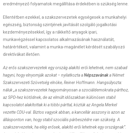
eredményező folyamatok megállítása érdekében is szükség lenne.
Ellentétben ezekkel, a szakszervezetek egységesek a munkahelyi
egészség, biztonság szintjének javítását szolgáló jogalkotási
kezdeményezésekkel, így a rákkeltő anyagok ipari,
munkavégzéssel kapcsolatos alkalmazásának használatát,
határértékeit, valamint a munka-magánélet kérdését szabályozó
direktívákat illetően.
Az erős szakszervezetek egy ország alakító erői lehetnek, nem szabad
hagyni, hogy elnyomják azokat – nyilatkozta a
Népszavának
a Német
Szakszervezeti Szövetség elnöke, Reiner Hoffmann. Hangsúlyozta:
náluk „a szakszervezetek hagyományosan a szociáldemokrata párthoz,
az SPD-hez kötődnek, de az elmúlt időszakban különösen stabil
kapcsolatot alakítottak ki a többi párttal, köztük az Angela Merkel
vezette CDU-val. Biztos vagyok abban, a kancellár asszony is azon az
állásponton van, hogy stabil szociális párbeszédre van szükség. A
szakszervezetek, ha elég erősek, alakító erői lehetnek egy országnak”.