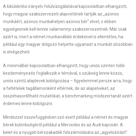
A kiküldetési irányelv felülvizsgálatával kapcsolatban elhangzott,
hogy magyar szakszervezeti alapvetőnek tartják az „azonos
munkáért, azonos munkahelyen azonos bér” elvet, s ebben
egységesnek kell lennie valamennyi szakszervezetnek. Már csak
azért is, mert a német munkavállaló érdekeivel is ellentétes, ha
például egy magyar dolgozó helyette ugyanazt a munkát olcsóbban
is elvégezheti.
A minimálbér kapcsolatban elhangzott, hogy uniós szinten több
kezdeményezés foglalkozik e témával, s szükség lenne közös,
uniós szintű alaplevek kidolgozása – figyelemmel persze arra, hogy
a feltételek tagállamonként eltérnek, de az alapelveket, az
összehasonlítható mutatókat, a benchmarking módszertanát azért
érdemes lenne kidolgozni.
Mindezzel összefüggésben szó esett például a német és magyar
bérek különbségéről például a Mercedes és az Audi kapcsán. A
kelet és a nyugati bérszakadék felszámolására az „agyelszívást”