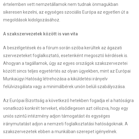
értelemben vett nemzetállamok nem tudnak önmagukban
sikeresen kezelni, az egységes szociális Európa az egyetlen út a
megoldások kidolgozásához.
A szakszervezetek között is van vita
A beszélgetések és a fórum során szóba kerültek az ágazati
szervezeteket foglalkoztató, esetenként megosztó kérdések is.
Ahogyan a tagállamok, úgy az egyes országok szakszervezetei
között sincs teljes egyetértés az olyan ügyekben, mint az Európai
Munkaügyi Hatóság létrehozása a kiküldetési irányelv
felülvizsgálata vagy a minimálbérek unión belüli szabályozása.
Az Európai Bizottság a következő hetekben fogadja el a hatóságra
vonatkozó konkrét terveket, elsődlegesen azt célozva, hogy egy
uniós szintű intézmény adjon támogatást és egységes
iránymutatást adjon a nemzeti foglalkoztatási hatóságoknak. A
szakszervezetek ebben a munkában szerepet igényelnek.